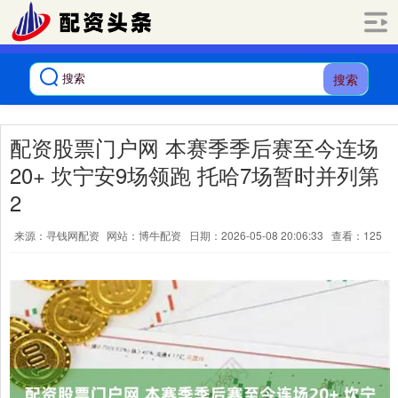
搜索
配资股票门户网 本赛季季后赛至今连场
20+ 坎宁安9场领跑 托哈7场暂时并列第
2
来源：寻钱网配资
网站：博牛配资
日期：2026-05-08 20:06:33
查看：125