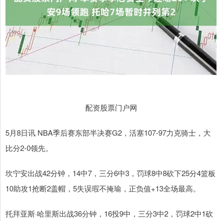
配资股票门户网
5月8日讯 NBA季后赛东部半决赛G2，活塞107-97力克骑士，大
比分2-0领先。
坎宁安出战42分钟，14中7，三分6中3，罚球8中8砍下25分4篮板
10助攻1抢断2盖帽，5失误瑕不掩瑜，正负值+13全场最高。
托拜亚斯·哈里斯出战36分钟，16投9中，三分3中2，罚球2中1砍